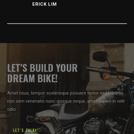
ERICK LIM
LET’S BUILD YOUR
DREAM BIKE!
Amet risus, tempor scelerisque posuere tortor sed lobortis
non sem venenatis nunc quisque neque, amet sapien in velit
odio.
LET’S TALK!